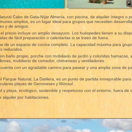
atural Cabo de Gata-Níjar Almería, con piscina, de alquiler íntegro o p
munes amplios, es un lugar ideal para grupos que necesiten desarrolla
res y de amigos.
, el precio incluye un amplio desayuno. Los huéspedes tienen a su dis
das de fácil preparación o calentarlas si se traen de fuera.
pone de un espacio de cocina completo. La capacidad máxima para gru
os reducidos.
on baño propio, porche con mobiliario de jardín y coloridas hamacas, 
lones, mobiliario de comedor, chimeneas y ventiladores.
 y cuenta con un agradable camino para pasear y una amplia zona de p
el Parque Natural, La Datilera, es un punto de partida inmejorable para
aculares playas de Genoveses y Mónsul.
l y playa, ecológico, sostenible y respetuoso con el entorno, fuera de c
alquiler por habitaciones.