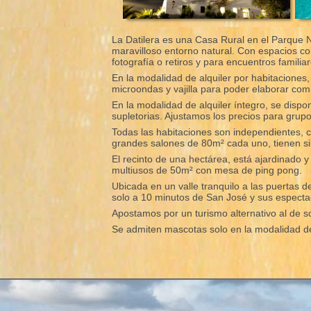
La Datilera es una Casa Rural en el Parque N
maravilloso entorno natural. Con espacios co
fotografía o retiros y para encuentros familia
En la modalidad de alquiler por habitaciones
microondas y vajilla para poder elaborar comi
En la modalidad de alquiler íntegro, se dis
supletorias. Ajustamos los precios para grup
Todas las habitaciones son independientes, c
grandes salones de 80m² cada uno, tienen sil
El recinto de una hectárea, está ajardinado
multiusos de 50m² con mesa de ping pong.
Ubicada en un valle tranquilo a las puertas d
solo a 10 minutos de San José y sus espect
Apostamos por un turismo alternativo al de so
Se admiten mascotas solo en la modalidad de 